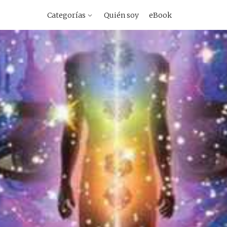
vegacion
Categorías
Quién soy
eBook
imaria