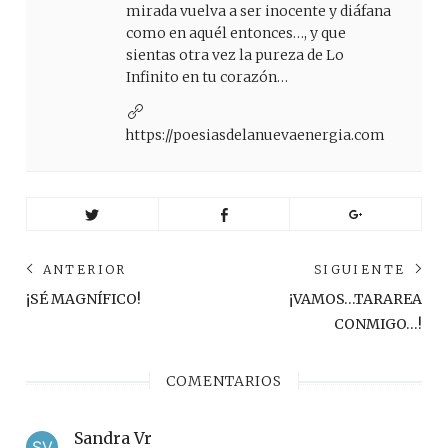
mirada vuelva a ser inocente y diáfana
como en aquél entonces…, y que
sientas otra vez la pureza de Lo
Infinito en tu corazón…
https://poesiasdelanuevaenergia.com
Navegación
ANTERIOR
SIGUIENTE
de
Anterior
Sig
¡SÉ MAGNÍFICO!
¡VAMOS…TARAREA
post:
pos
entradas
CONMIGO…!
COMENTARIOS
Sandra Vr