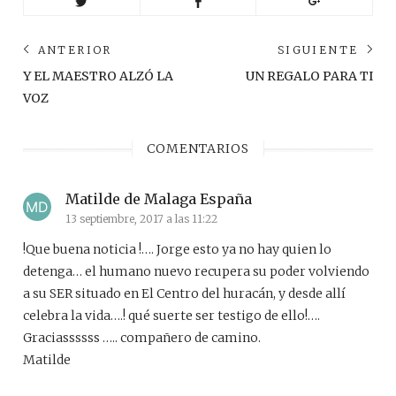
Navegación
ANTERIOR
SIGUIENTE
de
Anterior
Sig
Y EL MAESTRO ALZÓ LA
UN REGALO PARA TI
post:
pos
entradas
VOZ
COMENTARIOS
Matilde de Malaga España
13 septiembre, 2017 a las 11:22
!Que buena noticia !…. Jorge esto ya no hay quien lo
detenga… el humano nuevo recupera su poder volviendo
a su SER situado en El Centro del huracán, y desde allí
celebra la vida….! qué suerte ser testigo de ello!….
Graciassssss ….. compañero de camino.
Matilde