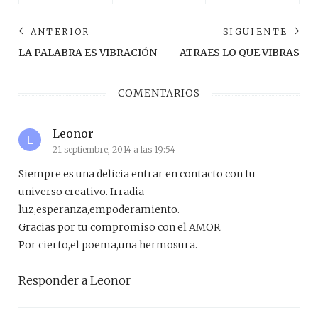
Navegación
ANTERIOR
SIGUIENTE
de
Anterior
Sig
LA PALABRA ES VIBRACIÓN
ATRAES LO QUE VIBRAS
post:
pos
entradas
COMENTARIOS
Leonor
21 septiembre, 2014 a las 19:54
Siempre es una delicia entrar en contacto con tu
universo creativo. Irradia
luz,esperanza,empoderamiento.
Gracias por tu compromiso con el AMOR.
Por cierto,el poema,una hermosura.
Responder a Leonor