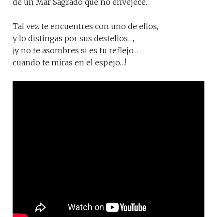
de un Mar Sagrado que no envejece.
Tal vez te encuentres con uno de ellos,
y lo distingas por sus destellos…,
¡y no te asombres si es tu reflejo…
cuando te miras en el espejo…!