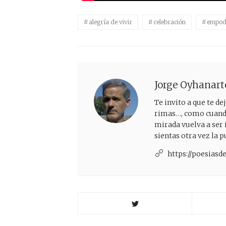
alegría de vivir
celebración
empod
Jorge Oyhanart
Te invito a que te d
rimas…, como cuando 
mirada vuelva a ser 
sientas otra vez la 
https://poesias