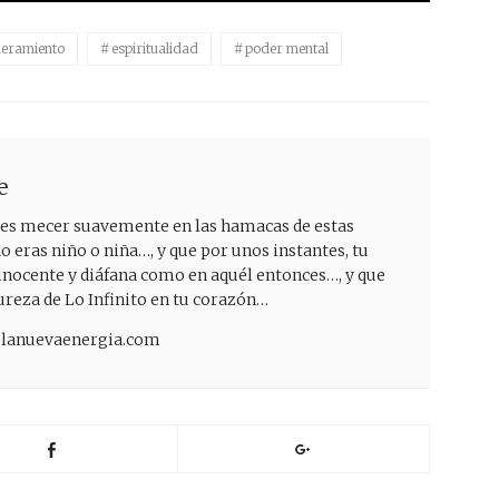
eramiento
espiritualidad
poder mental
e
ejes mecer suavemente en las hamacas de estas
eras niño o niña…, y que por unos instantes, tu
inocente y diáfana como en aquél entonces…, y que
pureza de Lo Infinito en tu corazón…
delanuevaenergia.com