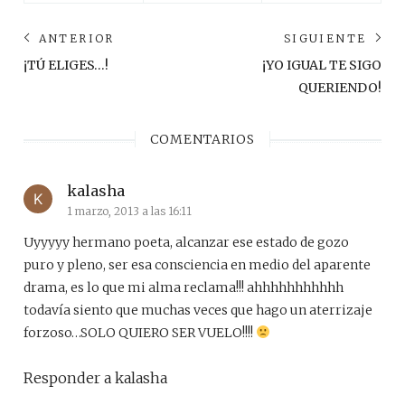
Navegación
ANTERIOR
SIGUIENTE
de
Anterior
Sig
¡TÚ ELIGES…!
¡YO IGUAL TE SIGO
post:
pos
entradas
QUERIENDO!
COMENTARIOS
kalasha
1 marzo, 2013 a las 16:11
Uyyyyy hermano poeta, alcanzar ese estado de gozo
puro y pleno, ser esa consciencia en medio del aparente
drama, es lo que mi alma reclama!!! ahhhhhhhhhhh
todavía siento que muchas veces que hago un aterrizaje
forzoso…SOLO QUIERO SER VUELO!!!!
Responder a kalasha