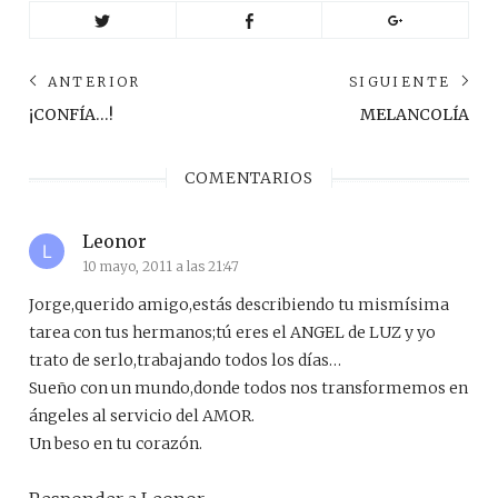
Navegación
ANTERIOR
SIGUIENTE
de
Anterior
Sig
¡CONFÍA…!
MELANCOLÍA
post:
pos
entradas
COMENTARIOS
Leonor
10 mayo, 2011 a las 21:47
Jorge,querido amigo,estás describiendo tu mismísima
tarea con tus hermanos;tú eres el ANGEL de LUZ y yo
trato de serlo,trabajando todos los días…
Sueño con un mundo,donde todos nos transformemos en
ángeles al servicio del AMOR.
Un beso en tu corazón.