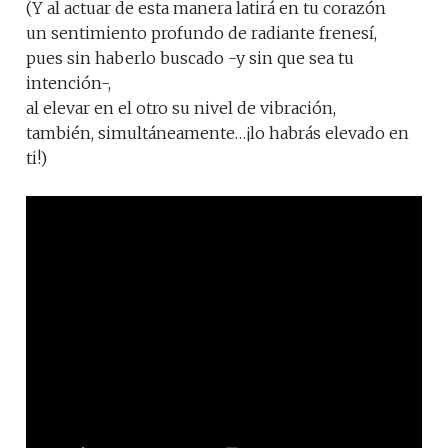
(Y al actuar de esta manera latirá en tu corazón
un sentimiento profundo de radiante frenesí,
pues sin haberlo buscado -y sin que sea tu
intención-,
al elevar en el otro su nivel de vibración,
también, simultáneamente…¡lo habrás elevado en
ti!)