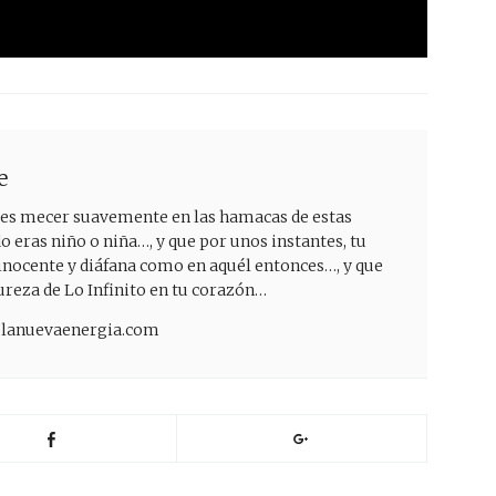
e
ejes mecer suavemente en las hamacas de estas
eras niño o niña…, y que por unos instantes, tu
inocente y diáfana como en aquél entonces…, y que
pureza de Lo Infinito en tu corazón…
delanuevaenergia.com