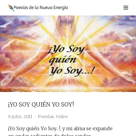
Saltar
al
contenido
¡YO SOY QUIÉN YO SOY!
9 julio, 2011
Poesías
,
Video
¡Yo Soy quién Yo Soy…!, y mi alma se expande