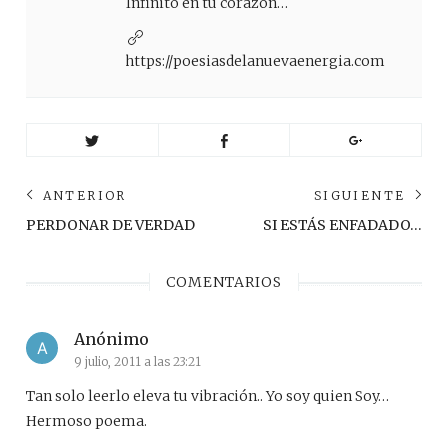
Infinito en tu corazón…
https://poesiasdelanuevaenergia.com
Navegación
ANTERIOR
SIGUIENTE
de
Anterior
Sig
PERDONAR DE VERDAD
SI ESTÁS ENFADADO…
post:
pos
entradas
COMENTARIOS
Anónimo
9 julio, 2011 a las 23:21
Tan solo leerlo eleva tu vibración.. Yo soy quien Soy…
Hermoso poema.