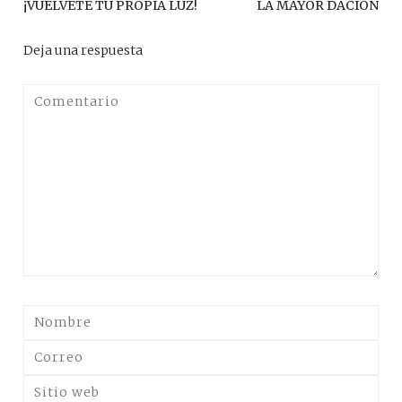
Anterior
Sig
¡VUÉLVETE TU PROPIA LUZ!
LA MAYOR DACIÓN
post:
pos
entradas
Deja una respuesta