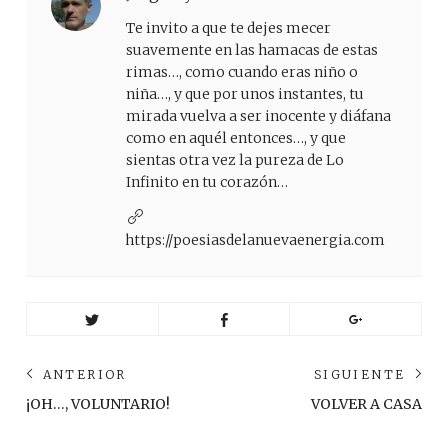
Te invito a que te dejes mecer
suavemente en las hamacas de estas
rimas…, como cuando eras niño o
niña…, y que por unos instantes, tu
mirada vuelva a ser inocente y diáfana
como en aquél entonces…, y que
sientas otra vez la pureza de Lo
Infinito en tu corazón…
https://poesiasdelanuevaenergia.com
Navegación
ANTERIOR
SIGUIENTE
de
Anterior
Sig
¡OH…, VOLUNTARIO!
VOLVER A CASA
post:
pos
entradas