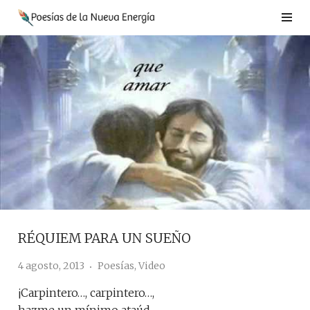
Saltar
al
contenido
RÉQUIEM PARA UN SUEÑO
4 agosto, 2013
Poesías
,
Video
¡Carpintero…, carpintero…,