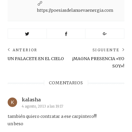
https://poesiasdelanuevaenergia.com
Navegación
ANTERIOR
SIGUIENTE
de
Anterior
Sig
UN PALACETE EN EL CIELO
¡MAGNA PRESENCIA «YO
post:
pos
entradas
SOY»!
COMENTARIOS
kalasha
4 agosto, 2013 a las 19:17
también quiero contratar a ese carpintero!!!
un beso