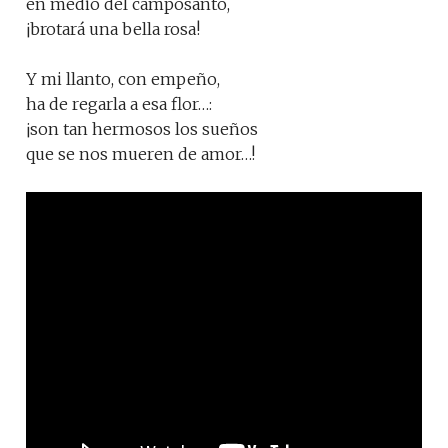
en medio del camposanto,
¡brotará una bella rosa!
Y mi llanto, con empeño,
ha de regarla a esa flor…:
¡son tan hermosos los sueños
que se nos mueren de amor…!