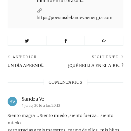
Infinito en tu corazón…
https://poesiasdelanuevaenergia.com
Navegación
ANTERIOR
SIGUIENTE
de
Anterior
Sig
UN DÍA APRENDÍ…
¿QUÉ BRILLA EN EL AIRE…?
post:
pos
entradas
COMENTARIOS
Sandra Vr
4 junio, 2016 a las 20:12
Siento magia … Siento miedo , siento fuerza …siento
miedo …
Pero gracias a mis maestros , tu uno de ellos , mis hijos