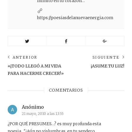
Infinito en tu corazón…
https://poesiasdelanuevaenergia.com
Navegación
ANTERIOR
SIGUIENTE
de
Anterior
Sig
«¡TODO LLEGÓ A MI VIDA
¡ASUME TU LUZ!
post:
pos
entradas
PARA HACERME CRECER!»
COMENTARIOS
Anónimo
21 mayo, 2010 a las 13:55
¿POR QUÉ PRESUMES…? es muy profunda esta
poesia…"¿Aún no vislumbras, en tu sendero,