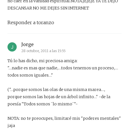
no caer en la vanidad espiritual.NOTA.JEJEJE YA TE DEJO
DESCANSAR NO ME DEJES SIN INTERNET
Responder a toranzo
Jorge
28 octubre, 2011 a las 15:55
Tú lo has dicho, mi preciosa amiga:
"…nadie es mas que nadie,…todos tenemos un proceso,…
todos somos iguales…"
("…porque somos las olas de una misma marea…,
porque somos las hojas de un árbol infinito…" -de la
poesía "Todos somos ¨lo mismo¨"-
NOTA: no te preocupes, limitaré mis "poderes mentales"
jaja