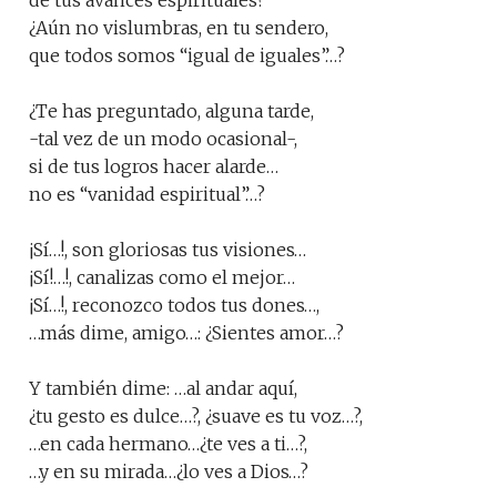
de tus avances espirituales?
¿Aún no vislumbras, en tu sendero,
que todos somos “igual de iguales”…?
¿Te has preguntado, alguna tarde,
-tal vez de un modo ocasional-,
si de tus logros hacer alarde…
no es “vanidad espiritual”…?
¡Sí…!, son gloriosas tus visiones…
¡Sí!…!, canalizas como el mejor…
¡Sí…!, reconozco todos tus dones…,
…más dime, amigo…: ¿Sientes amor…?
Y también dime: …al andar aquí,
¿tu gesto es dulce…?, ¿suave es tu voz…?,
…en cada hermano…¿te ves a ti…?,
…y en su mirada…¿lo ves a Dios…?