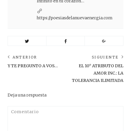
Infinito en tu corazón…
https://poesiasdelanuevaenergia.com
Navegación
ANTERIOR
SIGUIENTE
de
Anterior
Sig
Y TE PREGUNTO A VOS…
EL 10° ATRIBUTO DEL
post:
pos
entradas
AMOR INC.: LA
TOLERANCIA ILIMITADA
Deja una respuesta