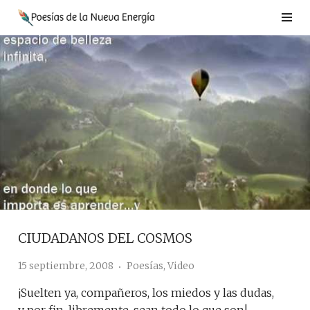
Saltar
al
contenido
CIUDADANOS DEL COSMOS
15 septiembre, 2008
Poesías
,
Video
¡Suelten ya, compañeros, los miedos y las dudas,