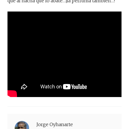
que al hacha que lo abate…¡la perfuma también…!
Jorge Oyhanarte