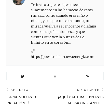
Te invito a que te dejes mecer
suavemente en las hamacas de estas
rimas…, como cuando eras niño o
niña…, y que por unos instantes, tu
mirada vuelva a ser inocente y diáfana
como en aquél entonces…, y que
sientas otra vez la pureza de Lo
Infinito en tu corazón…
https://poesiasdelanuevaenergia.com
Navegación
ANTERIOR
SIGUIENTE
de
Anterior
Sig
¡EL MUNDO ES TU
¡AQUÍ Y AHORA…, EN ESTE
post:
pos
entradas
CREACIÓN…!
MISMO INSTANTE…!