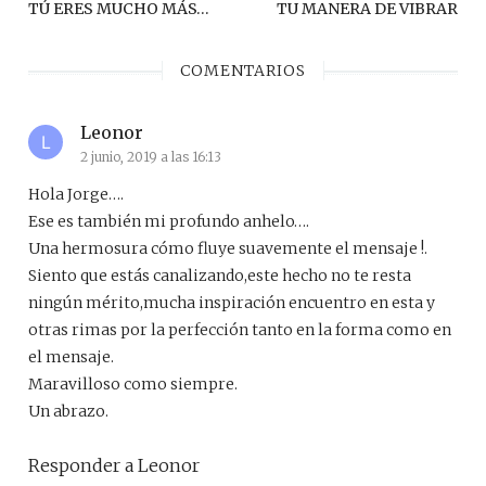
de
Anterior
Sig
TÚ ERES MUCHO MÁS…
TU MANERA DE VIBRAR
post:
pos
entradas
COMENTARIOS
Leonor
2 junio, 2019 a las 16:13
Hola Jorge….
Ese es también mi profundo anhelo….
Una hermosura cómo fluye suavemente el mensaje !.
Siento que estás canalizando,este hecho no te resta
ningún mérito,mucha inspiración encuentro en esta y
otras rimas por la perfección tanto en la forma como en
el mensaje.
Maravilloso como siempre.
Un abrazo.
Responder a Leonor