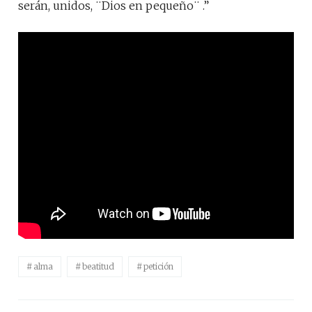
serán, unidos, ¨Dios en pequeño¨ .”
alma
beatitud
petición