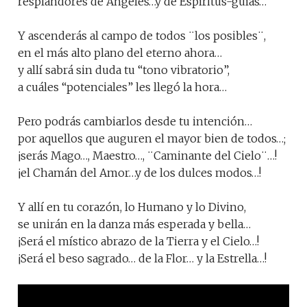
resplandores de Ángeles…y de Espíritus-guías…
Y ascenderás al campo de todos ¨los posibles¨,
en el más alto plano del eterno ahora…
y allí sabrá sin duda tu “tono vibratorio”,
a cuáles “potenciales” les llegó la hora…
Pero podrás cambiarlos desde tu intención…
por aquellos que auguren el mayor bien de todos…;
¡serás Mago…, Maestro…, ¨Caminante del Cielo¨…!
¡el Chamán del Amor…y de los dulces modos…!
Y allí en tu corazón, lo Humano y lo Divino,
se unirán en la danza más esperada y bella…
¡Será el místico abrazo de la Tierra y el Cielo…!
¡Será el beso sagrado… de la Flor… y la Estrella…!