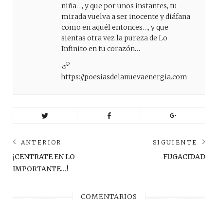
niña…, y que por unos instantes, tu
mirada vuelva a ser inocente y diáfana
como en aquél entonces…, y que
sientas otra vez la pureza de Lo
Infinito en tu corazón…
https://poesiasdelanuevaenergia.com
Navegación
ANTERIOR
SIGUIENTE
de
Anterior
Sig
¡CENTRATE EN LO
FUGACIDAD
post:
pos
entradas
IMPORTANTE…!
COMENTARIOS