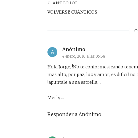
Navegación
ANTERIOR
Anterior
VOLVERSE CUÁNTICOS
de
post:
entradas
C
Anónimo
4 enero, 2010 a las 05:58
Hola Jorge, !No te conformes¡,cando tenemo
mas alto, por paz, luz y amor; es dificil no
!apuntale a una estrella…
Merly….
Responder a Anónimo