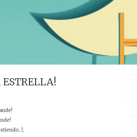
 ESTRELLA!
rande!
ande!
istiendo…!,