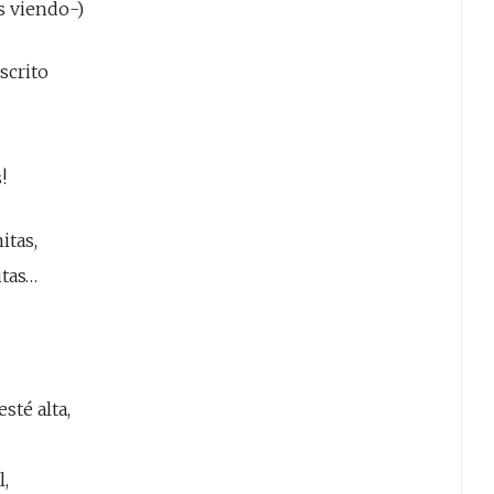
s viendo-)
scrito
!
itas,
itas…
sté alta,
l,