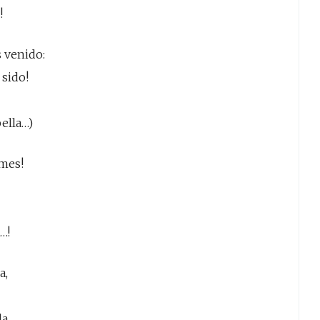
!
s venido:
 sido!
ella…)
rmes!
…!
a,
a,