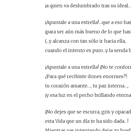
¡a quien va deslumbrado tras su ideal…
¡Apuntale a una estrella!…que a eso ha
¡para ser aún más bueno de lo que has
(…y alcanza con tan sólo ir hacia ella,
cuando el intento es puro…y la senda b
¡Apuntale a una estrella! ¡No te confo
¿Para qué recibiste dones enormes?!:
tu corazón amante…, tu paz interna…,
¡y esa luz en el pecho brillando eterna
¡No dejes que se escurra, gris y opacad
esta Vida que un día te ha sido dada…!
Mientras vas intentando dejar tu huell