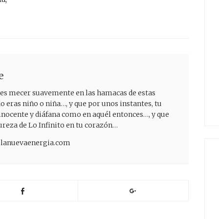
e
ejes mecer suavemente en las hamacas de estas
eras niño o niña…, y que por unos instantes, tu
inocente y diáfana como en aquél entonces…, y que
pureza de Lo Infinito en tu corazón…
delanuevaenergia.com