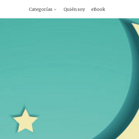
vegacion
Categorías
Quién soy
eBook
imaria