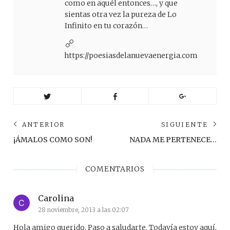
como en aquél entonces…, y que
sientas otra vez la pureza de Lo
Infinito en tu corazón…
https://poesiasdelanuevaenergia.com
Navegación
ANTERIOR
SIGUIENTE
de
Anterior
Sig
¡ÁMALOS COMO SON!
NADA ME PERTENECE…
post:
pos
entradas
COMENTARIOS
Carolina
28 noviembre, 2013 a las 02:07
Hola amigo querido. Paso a saludarte. Todavía estoy aquí,