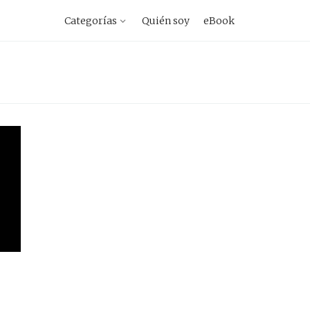
vegacion
Categorías
Quién soy
eBook
imaria