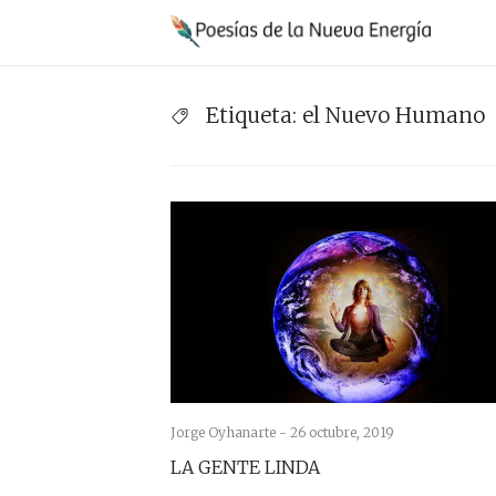
Saltar
Na
al
pr
contenido
Etiqueta:
el Nuevo Humano
Jorge Oyhanarte -
26 octubre, 2019
LA GENTE LINDA