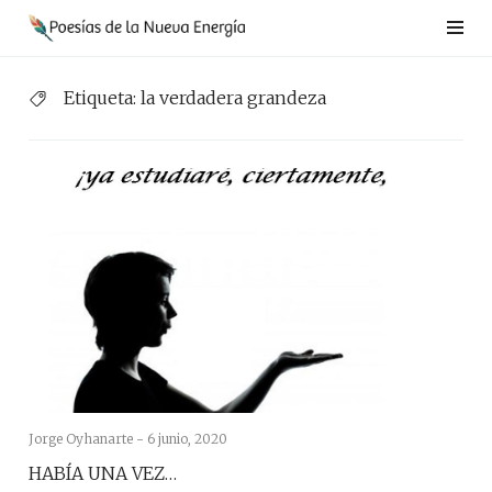
Saltar
al
contenido
Etiqueta:
la verdadera grandeza
Jorge Oyhanarte -
6 junio, 2020
HABÍA UNA VEZ…