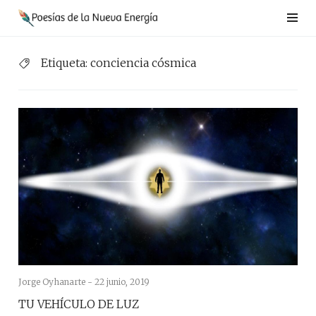
Saltar
al
contenido
Etiqueta:
conciencia cósmica
Jorge Oyhanarte -
22 junio, 2019
TU VEHÍCULO DE LUZ