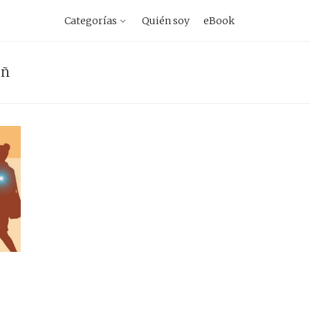
vegacion
Categorías
Quién soy
eBook
imaria
añ