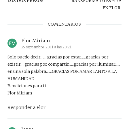
LOS DOS PRESOS
¡TRANSFORMA TU ESPINA
post:
pos
entradas
EN FLOR!
COMENTARIOS
Flor Miriam
25 septiembre, 2011 a las 20:21
Solo puedo decir…… gracias por estar…..gracias por
existir….gracias por compartir…..gracias por iluminar…..
en una sola palabra……GRACIAS POR AMAR TANTO A LA
HUMANIDAD
Bendiciones para ti
Flor Miriam
Responder a Flor