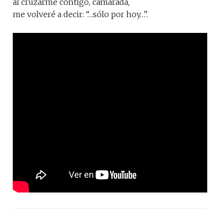
al cruzarme contigo, camarada,
me volveré a decir: “…sólo por hoy…”.